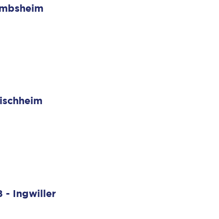
ambsheim
Bischheim
- Ingwiller