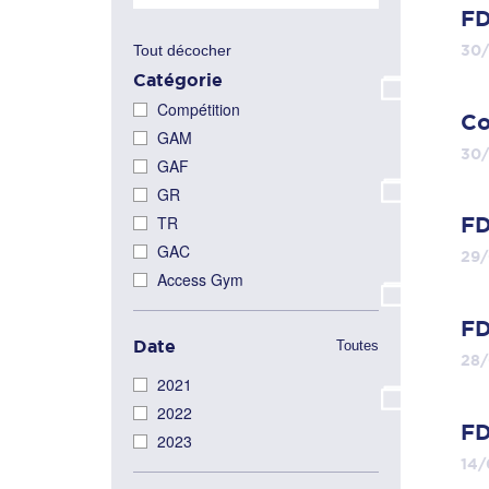
FD
Tout décocher
30/
Catégorie
Compétition
Co
GAM
30/
GAF
GR
TR
FD
GAC
29/
Access Gym
FD
Date
Toutes
28/
2021
2022
FD
2023
14/